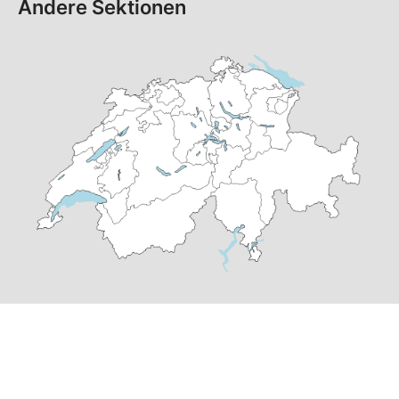
Andere Sektionen
© Copyright
2026
SP Rorschach Stadt am See | realisiert von
pr24